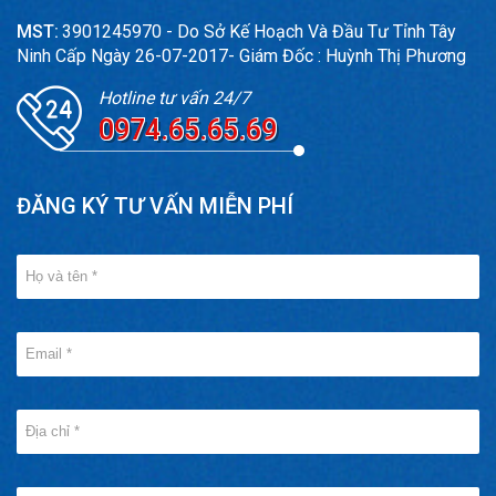
MST:
3901245970 - Do Sở Kế Hoạch Và Đầu Tư Tỉnh Tây
Ninh Cấp Ngày 26-07-2017- Giám Đốc : Huỳnh Thị Phương
Hotline tư vấn 24/7
0974.65.65.69
ĐĂNG KÝ TƯ VẤN MIỄN PHÍ