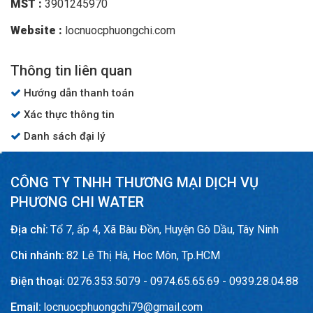
MST :
3901245970
Website :
locnuocphuongchi.com
Thông tin liên quan
Hướng dẫn thanh toán
Xác thực thông tin
Danh sách đại lý
CÔNG TY TNHH THƯƠNG MẠI DỊCH VỤ
PHƯƠNG CHI WATER
Địa chỉ:
Tổ 7, ấp 4, Xã Bàu Đồn, Huyện Gò Dầu, Tây Ninh
Chi nhánh:
82 Lê Thị Hà, Hoc Môn, Tp.HCM
Điện thoại:
0276.353.5079 - 0974.65.65.69 - 0939.28.04.88
Email:
locnuocphuongchi79@gmail.com