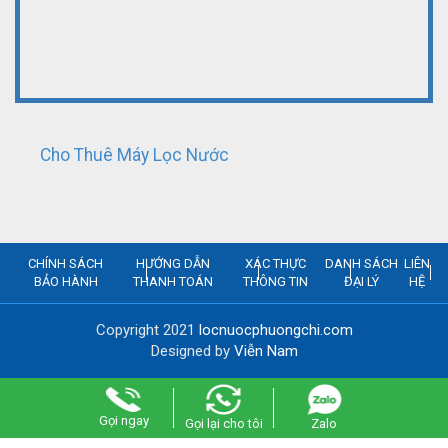
Cho Thuê Máy Lọc Nước
CHÍNH SÁCH
HƯỚNG DẪN
XÁC THỰC
DANH SÁCH
LIÊN
BẢO HÀNH
THANH TOÁN
THÔNG TIN
ĐẠI LÝ
HỆ
Copyright 2021
locnuocphuongchi.com
Designed by
Viễn Nam
Gọi ngay
Gọi lại cho tôi
Zalo