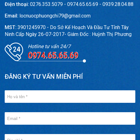
Điện thoại:
0276.353.5079 - 0974.65.65.69 - 0939.28.04.88
Email:
locnuocphuongchi79@gmail.com
MST:
3901245970 - Do Sở Kế Hoạch Và Đầu Tư Tỉnh Tây
Ninh Cấp Ngày 26-07-2017- Giám Đốc : Huỳnh Thị Phương
Hotline tư vấn 24/7
0974.65.65.69
ĐĂNG KÝ TƯ VẤN MIỄN PHÍ