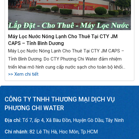
Máy Lọc Nước Nóng Lạnh Cho Thuê Tại CTY JM
CAPS – Tỉnh Bình Dương
Máy Lọc Nước Nóng Lạnh Cho Thuê Tại CTY JM CAPS –
Tỉnh Bình Dương. Do CTY Phương Chi Water đảm nhiệm
triển khai mô hình cung cấp nước sạch cho toàn bộ khối
>> Xem chi tiết
nhân viên CTY JM CAPS tại Bình Dương.
CÔNG TY TNHH THƯƠNG MẠI DỊCH VỤ
PHƯƠNG CHI WATER
Địa chỉ:
Tổ 7, ấp 4, Xã Bàu Đồn, Huyện Gò Dầu, Tây Ninh
Chi nhánh:
82 Lê Thị Hà, Hoc Môn, Tp.HCM