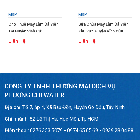
MSP:
MSP:
Cho Thuê Máy Làm Đá Viên
Sửa Chữa Máy Làm Đá Viên
Tại Huyện Vĩnh Cửu
Khu Vực Huyện Vĩnh Cửu
Liên Hệ
Liên Hệ
CÔNG TY TNHH THƯƠNG MẠI DỊCH VỤ
PHƯƠNG CHI WATER
Địa chỉ:
Tổ 7, ấp 4, Xã Bàu Đồn, Huyện Gò Dầu, Tây Ninh
Chi nhánh:
82 Lê Thị Hà, Hoc Môn, Tp.HCM
Điện thoại:
0276.353.5079 - 0974.65.65.69 - 0939.28.04.88