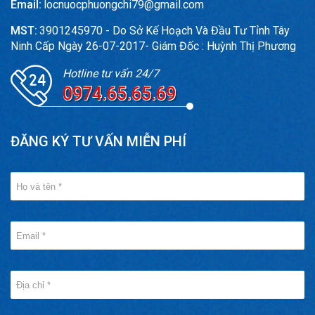
Email:
locnuocphuongchi79@gmail.com
MST:
3901245970 - Do Sở Kế Hoạch Và Đầu Tư Tỉnh Tây
Ninh Cấp Ngày 26-07-2017- Giám Đốc : Huỳnh Thị Phương
Hotline tư vấn 24/7
0974.65.65.69
ĐĂNG KÝ TƯ VẤN MIỄN PHÍ