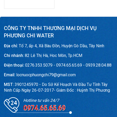
CÔNG TY TNHH THƯƠNG MẠI DỊCH VỤ
PHƯƠNG CHI WATER
Địa chỉ:
Tổ 7, ấp 4, Xã Bàu Đồn, Huyện Gò Dầu, Tây Ninh
Chi nhánh:
82 Lê Thị Hà, Hoc Môn, Tp.HCM
Điện thoại:
0276.353.5079 - 0974.65.65.69 - 0939.28.04.88
Email:
locnuocphuongchi79@gmail.com
MST:
3901245970 - Do Sở Kế Hoạch Và Đầu Tư Tỉnh Tây
Ninh Cấp Ngày 26-07-2017- Giám Đốc : Huỳnh Thị Phương
Hotline tư vấn 24/7
0974.65.65.69