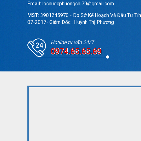
Email:
locnuocphuongchi79@gmail.com
MST:
3901245970 - Do Sở Kế Hoạch Và Đầu Tư Tỉn
07-2017- Giám Đốc : Huỳnh Thị Phương
Hotline tư vấn 24/7
0974.65.65.69