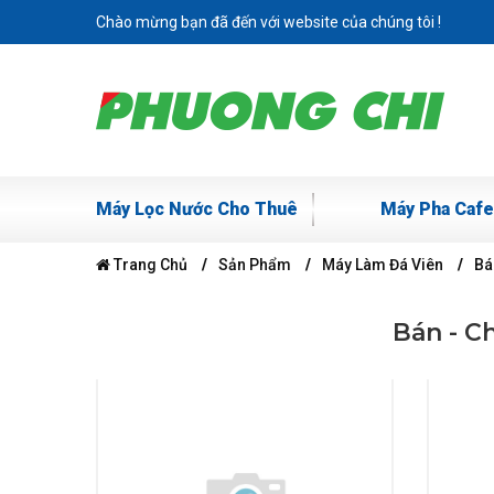
Chào mừng bạn đã đến với website của chúng tôi !
Máy Lọc Nước Cho Thuê
Máy Pha Cafe
Trang Chủ
Sản Phẩm
Máy Làm Đá Viên
Bá
Bán - C