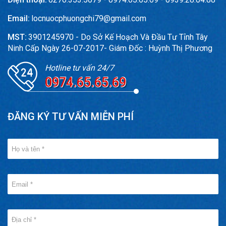
Email:
locnuocphuongchi79@gmail.com
MST:
3901245970 - Do Sở Kế Hoạch Và Đầu Tư Tỉnh Tây
Ninh Cấp Ngày 26-07-2017- Giám Đốc : Huỳnh Thị Phương
Hotline tư vấn 24/7
0974.65.65.69
ĐĂNG KÝ TƯ VẤN MIỄN PHÍ