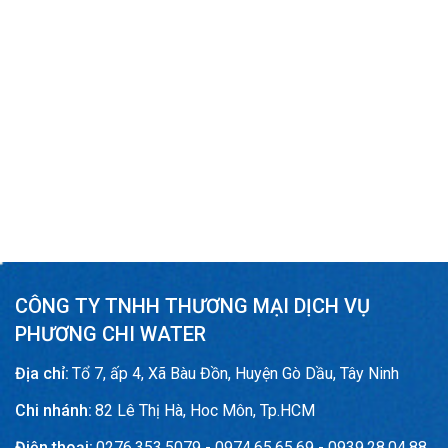
CÔNG TY TNHH THƯƠNG MẠI DỊCH VỤ
PHƯƠNG CHI WATER
Địa chỉ:
Tổ 7, ấp 4, Xã Bàu Đồn, Huyện Gò Dầu, Tây Ninh
Chi nhánh:
82 Lê Thị Hà, Hoc Môn, Tp.HCM
Điện thoại:
0276.353.5079 - 0974.65.65.69 - 0939.28.04.88