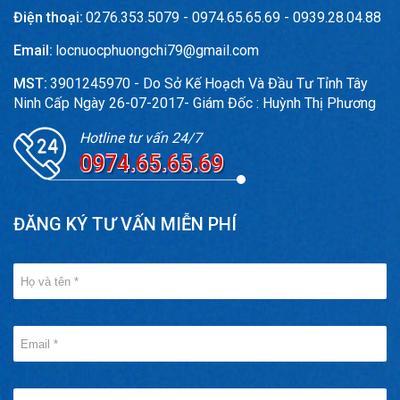
Điện thoại:
0276.353.5079 - 0974.65.65.69 - 0939.28.04.88
Email:
locnuocphuongchi79@gmail.com
MST:
3901245970 - Do Sở Kế Hoạch Và Đầu Tư Tỉnh Tây
Ninh Cấp Ngày 26-07-2017- Giám Đốc : Huỳnh Thị Phương
Hotline tư vấn 24/7
0974.65.65.69
ĐĂNG KÝ TƯ VẤN MIỄN PHÍ