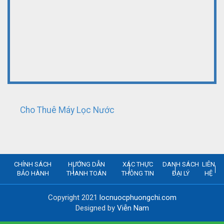
Cho Thuê Máy Lọc Nước
CHÍNH SÁCH
HƯỚNG DẪN
XÁC THỰC
DANH SÁCH
LIÊN
BẢO HÀNH
THANH TOÁN
THÔNG TIN
ĐẠI LÝ
HỆ
Copyright 2021
locnuocphuongchi.com
Designed by
Viễn Nam