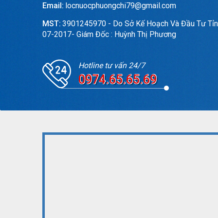
Email:
locnuocphuongchi79@gmail.com
MST:
3901245970 - Do Sở Kế Hoạch Và Đầu Tư Tỉn
07-2017- Giám Đốc : Huỳnh Thị Phương
Hotline tư vấn 24/7
0974.65.65.69