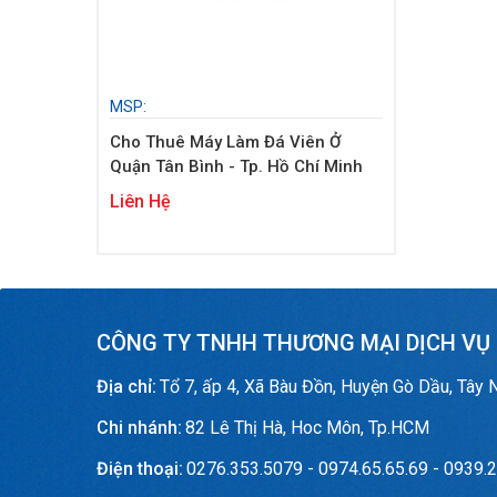
MSP:
Cho Thuê Máy Làm Đá Viên Ở
Quận Tân Bình - Tp. Hồ Chí Minh
Liên Hệ
CÔNG TY TNHH THƯƠNG MẠI DỊCH VỤ
Địa chỉ:
Tổ 7, ấp 4, Xã Bàu Đồn, Huyện Gò Dầu, Tây 
Chi nhánh:
82 Lê Thị Hà, Hoc Môn, Tp.HCM
Điện thoại:
0276.353.5079 - 0974.65.65.69 - 0939.2