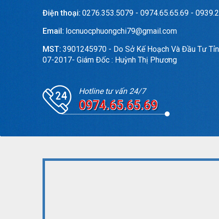
Điện thoại:
0276.353.5079 - 0974.65.65.69 - 0939.2
Email:
locnuocphuongchi79@gmail.com
MST:
3901245970 - Do Sở Kế Hoạch Và Đầu Tư Tỉn
07-2017- Giám Đốc : Huỳnh Thị Phương
Hotline tư vấn 24/7
0974.65.65.69