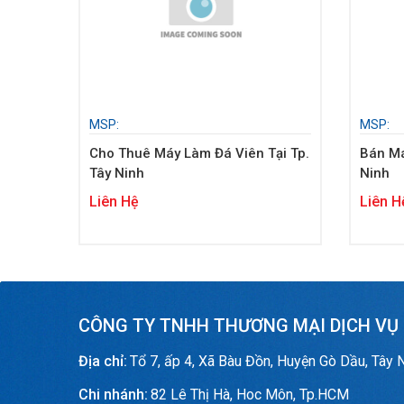
MSP:
MSP:
Cho Thuê Máy Làm Đá Viên Tại Tp.
Bán Má
Tây Ninh
Ninh
Liên Hệ
Liên H
CÔNG TY TNHH THƯƠNG MẠI DỊCH VỤ
Địa chỉ:
Tổ 7, ấp 4, Xã Bàu Đồn, Huyện Gò Dầu, Tây 
Chi nhánh:
82 Lê Thị Hà, Hoc Môn, Tp.HCM