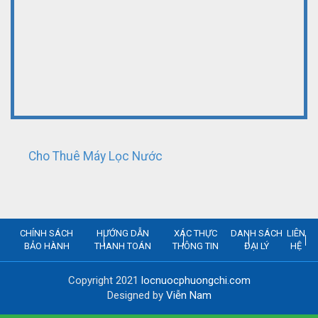
Cho Thuê Máy Lọc Nước
CHÍNH SÁCH
HƯỚNG DẪN
XÁC THỰC
DANH SÁCH
LIÊN
BẢO HÀNH
THANH TOÁN
THÔNG TIN
ĐẠI LÝ
HỆ
Copyright 2021
locnuocphuongchi.com
Designed by
Viễn Nam