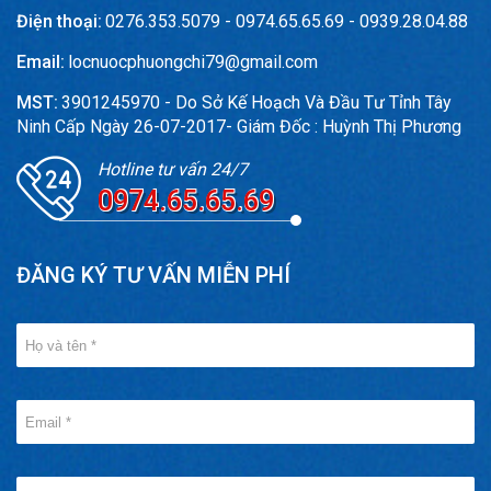
Điện thoại:
0276.353.5079 - 0974.65.65.69 - 0939.28.04.88
Email:
locnuocphuongchi79@gmail.com
MST:
3901245970 - Do Sở Kế Hoạch Và Đầu Tư Tỉnh Tây
Ninh Cấp Ngày 26-07-2017- Giám Đốc : Huỳnh Thị Phương
Hotline tư vấn 24/7
0974.65.65.69
ĐĂNG KÝ TƯ VẤN MIỄN PHÍ