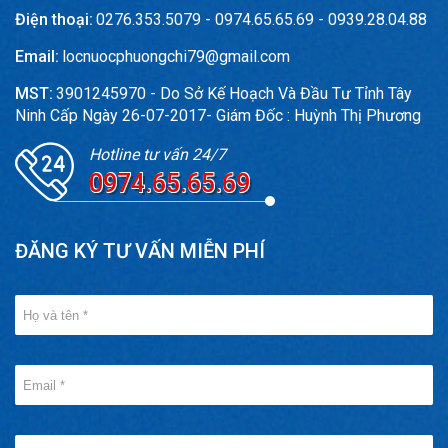
Điện thoại:
0276.353.5079 - 0974.65.65.69 - 0939.28.04.88
Email:
locnuocphuongchi79@gmail.com
MST:
3901245970 - Do Sở Kế Hoạch Và Đầu Tư Tỉnh Tây
Ninh Cấp Ngày 26-07-2017- Giám Đốc : Huỳnh Thị Phương
Hotline tư vấn 24/7
0974.65.65.69
ĐĂNG KÝ TƯ VẤN MIỄN PHÍ