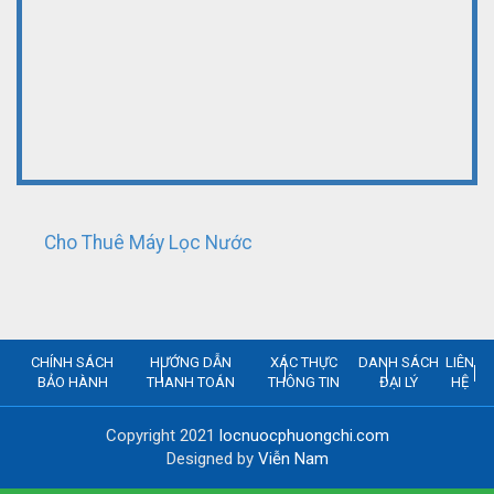
Cho Thuê Máy Lọc Nước
CHÍNH SÁCH
HƯỚNG DẪN
XÁC THỰC
DANH SÁCH
LIÊN
BẢO HÀNH
THANH TOÁN
THÔNG TIN
ĐẠI LÝ
HỆ
Copyright 2021
locnuocphuongchi.com
Designed by
Viễn Nam