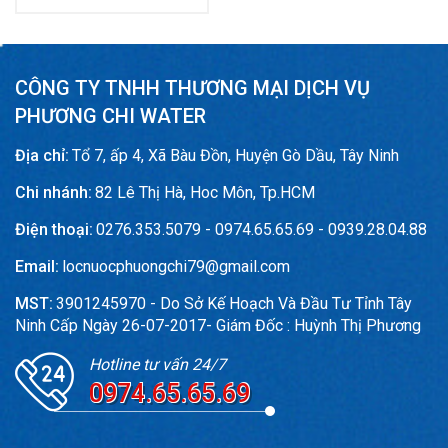
CÔNG TY TNHH THƯƠNG MẠI DỊCH VỤ
PHƯƠNG CHI WATER
Địa chỉ:
Tổ 7, ấp 4, Xã Bàu Đồn, Huyện Gò Dầu, Tây Ninh
Chi nhánh:
82 Lê Thị Hà, Hoc Môn, Tp.HCM
Điện thoại:
0276.353.5079 - 0974.65.65.69 - 0939.28.04.88
Email:
locnuocphuongchi79@gmail.com
MST:
3901245970 - Do Sở Kế Hoạch Và Đầu Tư Tỉnh Tây
Ninh Cấp Ngày 26-07-2017- Giám Đốc : Huỳnh Thị Phương
Hotline tư vấn 24/7
0974.65.65.69