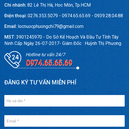
Chi nhánh:
82 Lê Thị Hà, Hoc Môn, Tp.HCM
Điện thoại:
0276.353.5079 - 0974.65.65.69 - 0939.28.04.88
Email:
locnuocphuongchi79@gmail.com
MST:
3901245970 - Do Sở Kế Hoạch Và Đầu Tư Tỉnh Tây
Ninh Cấp Ngày 26-07-2017- Giám Đốc : Huỳnh Thị Phương
Hotline tư vấn 24/7
0974.65.65.69
ĐĂNG KÝ TƯ VẤN MIỄN PHÍ