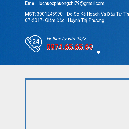
Email:
locnuocphuongchi79@gmail.com
MST:
3901245970 - Do Sở Kế Hoạch Và Đầu Tư Tỉn
07-2017- Giám Đốc : Huỳnh Thị Phương
Hotline tư vấn 24/7
0974.65.65.69