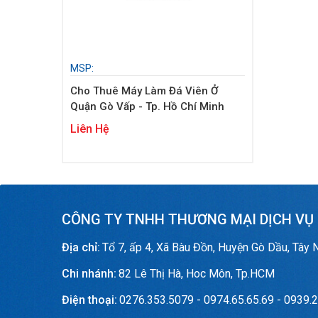
MSP:
Cho Thuê Máy Làm Đá Viên Ở
Quận Gò Vấp - Tp. Hồ Chí Minh
Liên Hệ
CÔNG TY TNHH THƯƠNG MẠI DỊCH VỤ
Địa chỉ:
Tổ 7, ấp 4, Xã Bàu Đồn, Huyện Gò Dầu, Tây 
Chi nhánh:
82 Lê Thị Hà, Hoc Môn, Tp.HCM
Điện thoại:
0276.353.5079 - 0974.65.65.69 - 0939.2