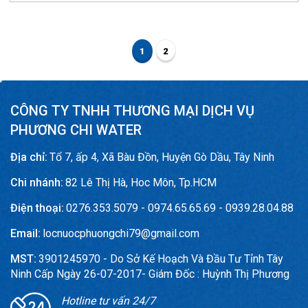
1
2
CÔNG TY TNHH THƯƠNG MẠI DỊCH VỤ
PHƯƠNG CHI WATER
Địa chỉ:
Tổ 7, ấp 4, Xã Bàu Đồn, Huyện Gò Dầu, Tây Ninh
Chi nhánh:
82 Lê Thị Hà, Hoc Môn, Tp.HCM
Điện thoại:
0276.353.5079 - 0974.65.65.69 - 0939.28.04.88
Email:
locnuocphuongchi79@gmail.com
MST:
3901245970 - Do Sở Kế Hoạch Và Đầu Tư Tỉnh Tây
Ninh Cấp Ngày 26-07-2017- Giám Đốc : Huỳnh Thị Phương
Hotline tư vấn 24/7