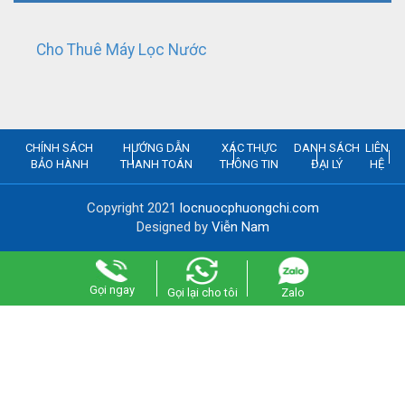
Cho Thuê Máy Lọc Nước
CHÍNH SÁCH
HƯỚNG DẪN
XÁC THỰC
DANH SÁCH
LIÊN
BẢO HÀNH
THANH TOÁN
THÔNG TIN
ĐẠI LÝ
HỆ
Copyright 2021
locnuocphuongchi.com
Designed by
Viễn Nam
Gọi ngay
Gọi lại cho tôi
Zalo