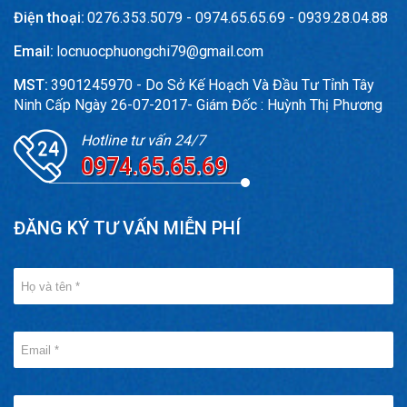
Điện thoại:
0276.353.5079 - 0974.65.65.69 - 0939.28.04.88
Email:
locnuocphuongchi79@gmail.com
MST:
3901245970 - Do Sở Kế Hoạch Và Đầu Tư Tỉnh Tây
Ninh Cấp Ngày 26-07-2017- Giám Đốc : Huỳnh Thị Phương
Hotline tư vấn 24/7
0974.65.65.69
ĐĂNG KÝ TƯ VẤN MIỄN PHÍ