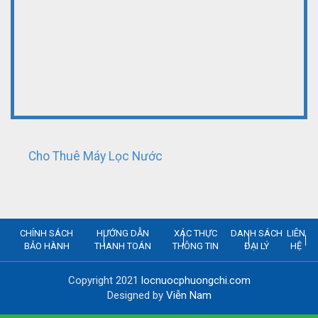
Cho Thuê Máy Lọc Nước
CHÍNH SÁCH
HƯỚNG DẪN
XÁC THỰC
DANH SÁCH
LIÊN
BẢO HÀNH
THANH TOÁN
THÔNG TIN
ĐẠI LÝ
HỆ
Copyright 2021
locnuocphuongchi.com
Designed by
Viễn Nam