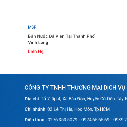
MSP:
Bán Nước Đá Viên Tại Thành Phố
Vĩnh Long
Liên Hệ
CÔNG TY TNHH THƯƠNG MẠI DỊCH VỤ
Địa chỉ:
Tổ 7, ấp 4, Xã Bàu Đồn, Huyện Gò Dầu, Tây 
Chi nhánh:
82 Lê Thị Hà, Hoc Môn, Tp.HCM
Điện thoại:
0276.353.5079 - 0974.65.65.69 - 0939.2