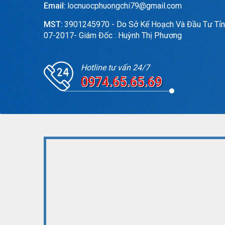
Email:
locnuocphuongchi79@gmail.com
MST:
3901245970 - Do Sở Kế Hoạch Và Đầu Tư Tỉn
07-2017- Giám Đốc : Huỳnh Thị Phương
Hotline tư vấn 24/7
0974.65.65.69