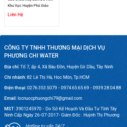
Khu Vực Huyện Phú Giáo
Liên Hệ
CÔNG TY TNHH THƯƠNG MẠI DỊCH VỤ
PHƯƠNG CHI WATER
Địa chỉ:
Tổ 7, ấp 4, Xã Bàu Đồn, Huyện Gò Dầu, Tây Ninh
Chi nhánh:
82 Lê Thị Hà, Hoc Môn, Tp.HCM
Điện thoại:
0276.353.5079 - 0974.65.65.69 - 0939.28.04.88
Email:
locnuocphuongchi79@gmail.com
MST:
3901245970 - Do Sở Kế Hoạch Và Đầu Tư Tỉnh Tây
Ninh Cấp Ngày 26-07-2017- Giám Đốc : Huỳnh Thị Phương
Hotline tư vấn 24/7