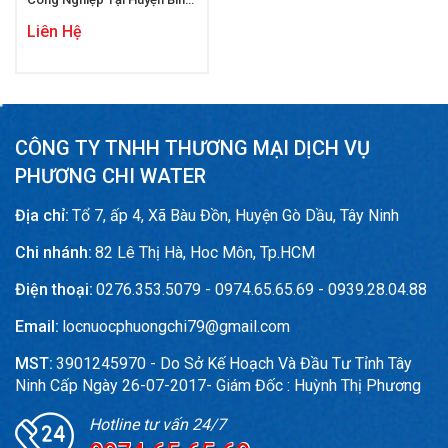
Tân
Liên Hệ
CÔNG TY TNHH THƯƠNG MẠI DỊCH VỤ
PHƯƠNG CHI WATER
Địa chỉ:
Tổ 7, ấp 4, Xã Bàu Đồn, Huyện Gò Dầu, Tây Ninh
Chi nhánh:
82 Lê Thị Hà, Hoc Môn, Tp.HCM
Điện thoại:
0276.353.5079 - 0974.65.65.69 - 0939.28.04.88
Email:
locnuocphuongchi79@gmail.com
MST:
3901245970 - Do Sở Kế Hoạch Và Đầu Tư Tỉnh Tây
Ninh Cấp Ngày 26-07-2017- Giám Đốc : Huỳnh Thị Phương
Hotline tư vấn 24/7