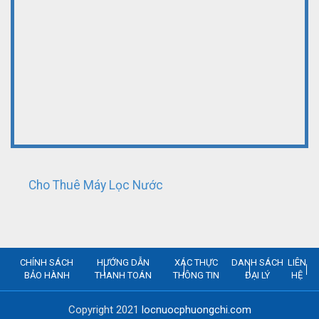
Cho Thuê Máy Lọc Nước
CHÍNH SÁCH
HƯỚNG DẪN
XÁC THỰC
DANH SÁCH
LIÊN
BẢO HÀNH
THANH TOÁN
THÔNG TIN
ĐẠI LÝ
HỆ
Copyright 2021
locnuocphuongchi.com