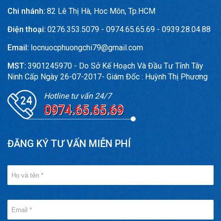
Chi nhánh:
82 Lê Thị Hà, Hoc Môn, Tp.HCM
Điện thoại:
0276.353.5079 - 0974.65.65.69 - 0939.28.04.88
Email:
locnuocphuongchi79@gmail.com
MST:
3901245970 - Do Sở Kế Hoạch Và Đầu Tư Tỉnh Tây
Ninh Cấp Ngày 26-07-2017- Giám Đốc : Huỳnh Thị Phương
Hotline tư vấn 24/7
0974.65.65.69
ĐĂNG KÝ TƯ VẤN MIỄN PHÍ