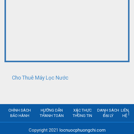
Cho Thuê Máy Lọc Nước
CHÍNH SÁCH
HƯỚNG DẪN
XÁC THỰC
DANH SÁCH
LIÊN
BẢO HÀNH
THANH TOÁN
THÔNG TIN
ĐẠI LÝ
HỆ
Copyright 2021
locnuocphuongchi.com