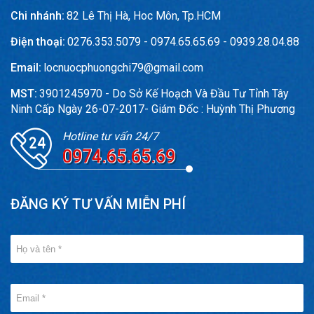
Chi nhánh:
82 Lê Thị Hà, Hoc Môn, Tp.HCM
Điện thoại:
0276.353.5079 - 0974.65.65.69 - 0939.28.04.88
Email:
locnuocphuongchi79@gmail.com
MST:
3901245970 - Do Sở Kế Hoạch Và Đầu Tư Tỉnh Tây
Ninh Cấp Ngày 26-07-2017- Giám Đốc : Huỳnh Thị Phương
Hotline tư vấn 24/7
0974.65.65.69
ĐĂNG KÝ TƯ VẤN MIỄN PHÍ