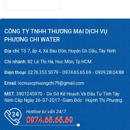
CÔNG TY TNHH THƯƠNG MẠI DỊCH VỤ
PHƯƠNG CHI WATER
Địa chỉ:
Tổ 7, ấp 4, Xã Bàu Đồn, Huyện Gò Dầu, Tây Ninh
Chi nhánh:
82 Lê Thị Hà, Hoc Môn, Tp.HCM
Điện thoại:
0276.353.5079 - 0974.65.65.69 - 0939.28.04.88
Email:
locnuocphuongchi79@gmail.com
MST:
3901245970 - Do Sở Kế Hoạch Và Đầu Tư Tỉnh Tây
Ninh Cấp Ngày 26-07-2017- Giám Đốc : Huỳnh Thị Phương
Hotline tư vấn 24/7
0974.65.65.69