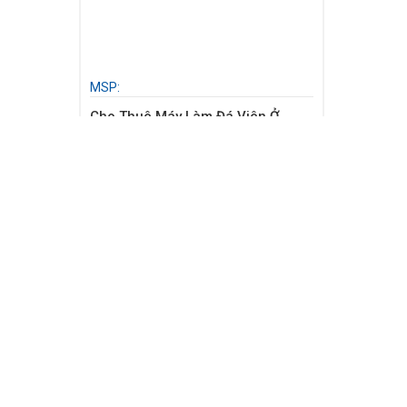
MSP:
Cho Thuê Máy Làm Đá Viên Ở
Quận Tân Phú - Tp. Hồ Chí Minh
Liên Hệ
CÔNG TY TNHH THƯƠNG MẠI DỊCH VỤ
Địa chỉ:
Tổ 7, ấp 4, Xã Bàu Đồn, Huyện Gò Dầu, Tây 
Chi nhánh:
82 Lê Thị Hà, Hoc Môn, Tp.HCM
Điện thoại:
0276.353.5079 - 0974.65.65.69 - 0939.2