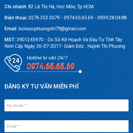
Chi nhánh:
82 Lê Thị Hà, Hoc Môn, Tp.HCM
Điện thoại:
0276.353.5079 - 0974.65.65.69 - 0939.28.04.88
Email:
locnuocphuongchi79@gmail.com
MST:
3901245970 - Do Sở Kế Hoạch Và Đầu Tư Tỉnh Tây
Ninh Cấp Ngày 26-07-2017- Giám Đốc : Huỳnh Thị Phương
Hotline tư vấn 24/7
0974.65.65.69
ĐĂNG KÝ TƯ VẤN MIỄN PHÍ