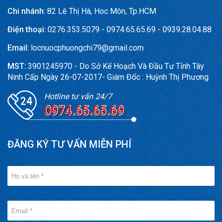
Chi nhánh:
82 Lê Thị Hà, Hoc Môn, Tp.HCM
Điện thoại:
0276.353.5079 - 0974.65.65.69 - 0939.28.04.88
Email:
locnuocphuongchi79@gmail.com
MST:
3901245970 - Do Sở Kế Hoạch Và Đầu Tư Tỉnh Tây
Ninh Cấp Ngày 26-07-2017- Giám Đốc : Huỳnh Thị Phương
Hotline tư vấn 24/7
0974.65.65.69
ĐĂNG KÝ TƯ VẤN MIỄN PHÍ