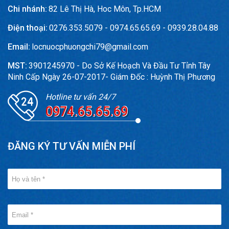
Chi nhánh:
82 Lê Thị Hà, Hoc Môn, Tp.HCM
Điện thoại:
0276.353.5079 - 0974.65.65.69 - 0939.28.04.88
Email:
locnuocphuongchi79@gmail.com
MST:
3901245970 - Do Sở Kế Hoạch Và Đầu Tư Tỉnh Tây
Ninh Cấp Ngày 26-07-2017- Giám Đốc : Huỳnh Thị Phương
Hotline tư vấn 24/7
0974.65.65.69
ĐĂNG KÝ TƯ VẤN MIỄN PHÍ