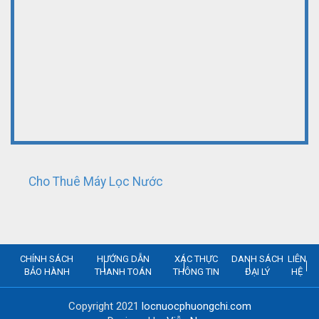
Cho Thuê Máy Lọc Nước
CHÍNH SÁCH
HƯỚNG DẪN
XÁC THỰC
DANH SÁCH
LIÊN
BẢO HÀNH
THANH TOÁN
THÔNG TIN
ĐẠI LÝ
HỆ
Copyright 2021
locnuocphuongchi.com