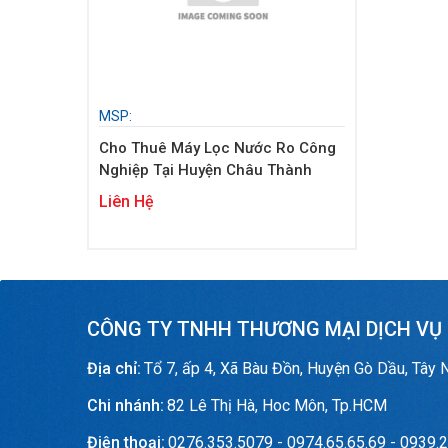
MSP:
Cho Thuê Máy Lọc Nước Ro Công
Nghiệp Tại Huyện Châu Thành
Liên Hệ
CÔNG TY TNHH THƯƠNG MẠI DỊCH VỤ
Địa chỉ:
Tổ 7, ấp 4, Xã Bàu Đồn, Huyện Gò Dầu, Tây 
Chi nhánh:
82 Lê Thị Hà, Hoc Môn, Tp.HCM
Điện thoại:
0276.353.5079 - 0974.65.65.69 - 0939.2