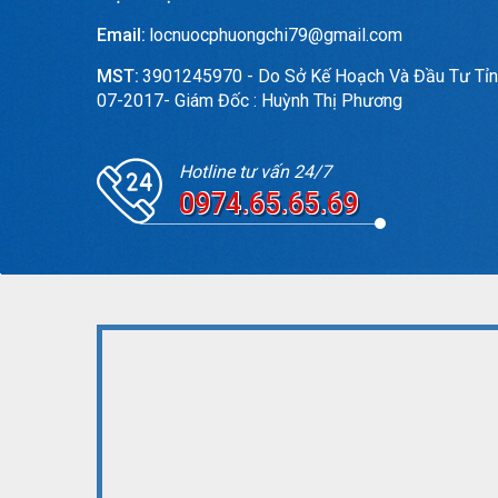
Email:
locnuocphuongchi79@gmail.com
MST:
3901245970 - Do Sở Kế Hoạch Và Đầu Tư Tỉn
07-2017- Giám Đốc : Huỳnh Thị Phương
Hotline tư vấn 24/7
0974.65.65.69