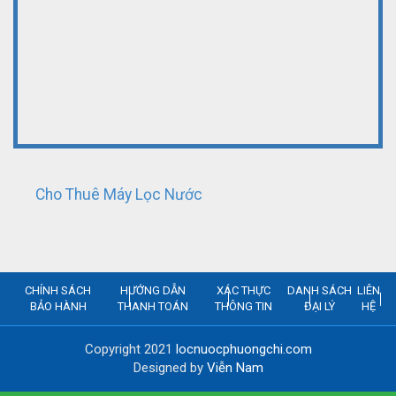
Cho Thuê Máy Lọc Nước
CHÍNH SÁCH
HƯỚNG DẪN
XÁC THỰC
DANH SÁCH
LIÊN
BẢO HÀNH
THANH TOÁN
THÔNG TIN
ĐẠI LÝ
HỆ
Copyright 2021
locnuocphuongchi.com
Designed by
Viễn Nam