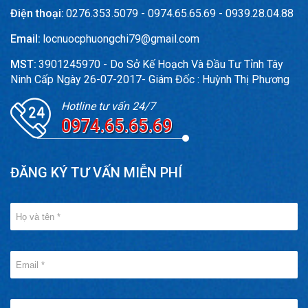
Điện thoại:
0276.353.5079 - 0974.65.65.69 - 0939.28.04.88
Email:
locnuocphuongchi79@gmail.com
MST:
3901245970 - Do Sở Kế Hoạch Và Đầu Tư Tỉnh Tây
Ninh Cấp Ngày 26-07-2017- Giám Đốc : Huỳnh Thị Phương
Hotline tư vấn 24/7
0974.65.65.69
ĐĂNG KÝ TƯ VẤN MIỄN PHÍ