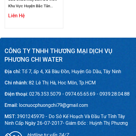
Khu Vực Huyện Bắc Tân
Uyên
Liên Hệ
CÔNG TY TNHH THƯƠNG MẠI DỊCH VỤ
PHƯƠNG CHI WATER
Địa chỉ:
Tổ 7, ấp 4, Xã Bàu Đồn, Huyện Gò Dầu, Tây Ninh
Chi nhánh:
82 Lê Thị Hà, Hoc Môn, Tp.HCM
Điện thoại:
0276.353.5079 - 0974.65.65.69 - 0939.28.04.88
Email:
locnuocphuongchi79@gmail.com
MST:
3901245970 - Do Sở Kế Hoạch Và Đầu Tư Tỉnh Tây
Ninh Cấp Ngày 26-07-2017- Giám Đốc : Huỳnh Thị Phương
Hotline tư vấn 24/7