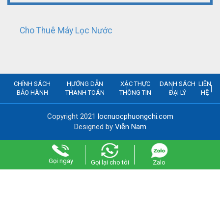
Cho Thuê Máy Lọc Nước
CHÍNH SÁCH
HƯỚNG DẪN
XÁC THỰC
DANH SÁCH
LIÊN
BẢO HÀNH
THANH TOÁN
THÔNG TIN
ĐẠI LÝ
HỆ
Copyright 2021
locnuocphuongchi.com
Designed by
Viễn Nam
Gọi ngay
Gọi lại cho tôi
Zalo