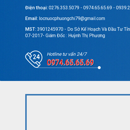
Điện thoại:
0276.353.5079 - 0974.65.65.69 - 0939.2
Email:
locnuocphuongchi79@gmail.com
MST:
3901245970 - Do Sở Kế Hoạch Và Đầu Tư Tỉn
07-2017- Giám Đốc : Huỳnh Thị Phương
Hotline tư vấn 24/7
0974.65.65.69