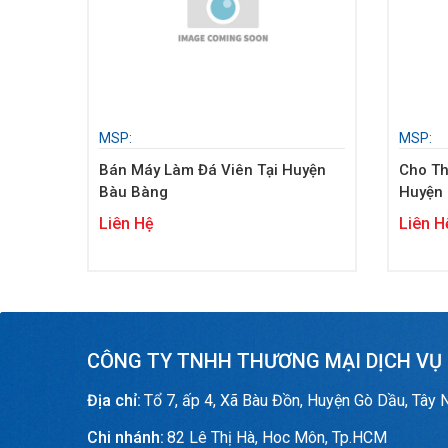
MSP:
MSP:
Bán Máy Làm Đá Viên Tại Huyện
Cho Thuê Máy Làm 
Bàu Bàng
Huyện
Liên Hệ
Liên H
CÔNG TY TNHH THƯƠNG MẠI DỊCH VỤ
Địa chỉ:
Tổ 7, ấp 4, Xã Bàu Đồn, Huyện Gò Dầu, Tây 
Chi nhánh:
82 Lê Thị Hà, Hoc Môn, Tp.HCM