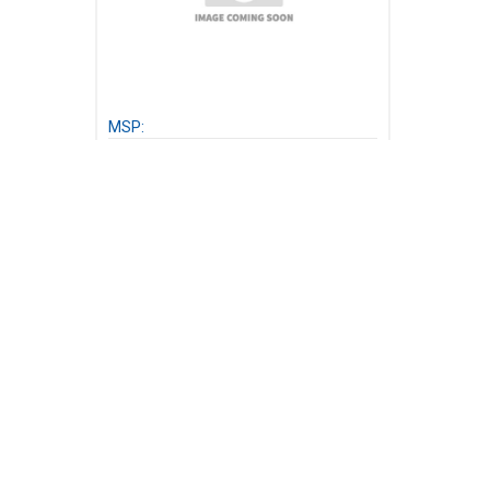
MSP:
Bán Máy Lọc Nước Ro Công
Nghiệp Tại Huyện Cầu Kè
Liên Hệ
CÔNG TY TNHH THƯƠNG MẠI DỊCH VỤ
Địa chỉ:
Tổ 7, ấp 4, Xã Bàu Đồn, Huyện Gò Dầu, Tây 
Chi nhánh:
82 Lê Thị Hà, Hoc Môn, Tp.HCM
Điện thoại:
0276.353.5079 - 0974.65.65.69 - 0939.2