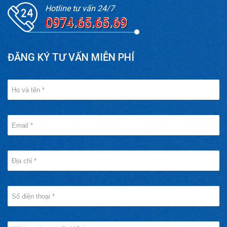
Hotline tư vấn 24/7
0974.65.65.69
ĐĂNG KÝ TƯ VẤN MIỄN PHÍ