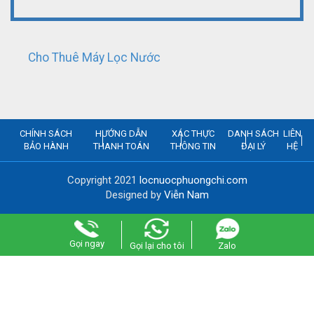
Cho Thuê Máy Lọc Nước
CHÍNH SÁCH
HƯỚNG DẪN
XÁC THỰC
DANH SÁCH
LIÊN
BẢO HÀNH
THANH TOÁN
THÔNG TIN
ĐẠI LÝ
HỆ
Copyright 2021
locnuocphuongchi.com
Designed by
Viễn Nam
Gọi ngay
Gọi lại cho tôi
Zalo