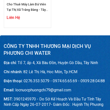
Cho Thuê Máy Làm Đá Viên
Tại Thị Xã Trảng Bàng - Tây
Ninh
Liên Hệ
CÔNG TY TNHH THƯƠNG MẠI DỊCH VỤ
PHƯƠNG CHI WATER
Địa chỉ:
Tổ 7, ấp 4, Xã Bàu Đồn, Huyện Gò Dầu, Tây Ninh
Chi nhánh:
82 Lê Thị Hà, Hoc Môn, Tp.HCM
Điện thoại:
0276.353.5079 - 0974.65.65.69 - 0939.28.04.88
Email:
locnuocphuongchi79@gmail.com
MST:
3901245970 - Do Sở Kế Hoạch Và Đầu Tư Tỉnh Tây
Ninh Cấp Ngày 26-07-2017- Giám Đốc : Huỳnh Thị Phương