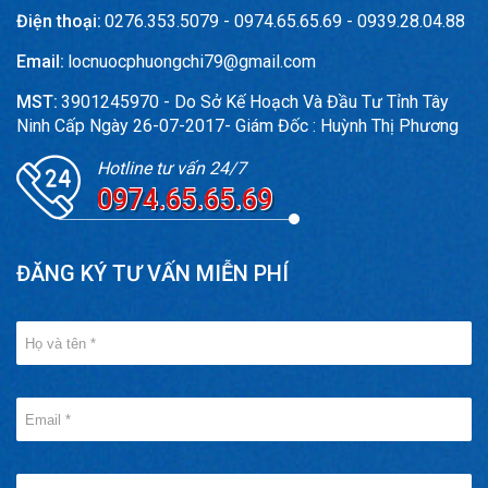
Điện thoại:
0276.353.5079 - 0974.65.65.69 - 0939.28.04.88
Email:
locnuocphuongchi79@gmail.com
MST:
3901245970 - Do Sở Kế Hoạch Và Đầu Tư Tỉnh Tây
Ninh Cấp Ngày 26-07-2017- Giám Đốc : Huỳnh Thị Phương
Hotline tư vấn 24/7
0974.65.65.69
ĐĂNG KÝ TƯ VẤN MIỄN PHÍ