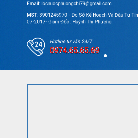
Email:
locnuocphuongchi79@gmail.com
MST:
3901245970 - Do Sở Kế Hoạch Và Đầu Tư Tỉn
07-2017- Giám Đốc : Huỳnh Thị Phương
Hotline tư vấn 24/7
0974.65.65.69