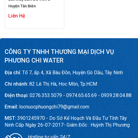
Huyện Tân Biên
Liên Hệ
CÔNG TY TNHH THƯƠNG MẠI DỊCH VỤ
PHƯƠNG CHI WATER
Địa chỉ:
Tổ 7, ấp 4, Xã Bàu Đồn, Huyện Gò Dầu, Tây Ninh
Chi nhánh:
82 Lê Thị Hà, Hoc Môn, Tp.HCM
Điện thoại:
0276.353.5079 - 0974.65.65.69 - 0939.28.04.88
Email:
locnuocphuongchi79@gmail.com
MST:
3901245970 - Do Sở Kế Hoạch Và Đầu Tư Tỉnh Tây
Ninh Cấp Ngày 26-07-2017- Giám Đốc : Huỳnh Thị Phương
Hotline tư vấn 24/7