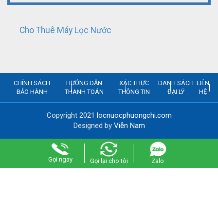
Cho Thuê Máy Lọc Nước
CHÍNH SÁCH
HƯỚNG DẪN
XÁC THỰC
DANH SÁCH
LIÊN
BẢO HÀNH
THANH TOÁN
THÔNG TIN
ĐẠI LÝ
HỆ
Copyright 2021
locnuocphuongchi.com
Designed by
Viễn Nam
Gọi ngay
Gọi lại cho tôi
Zalo