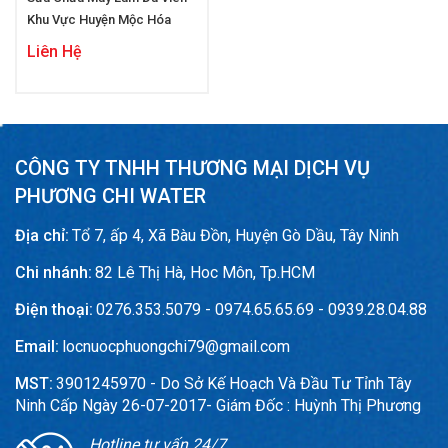
Khu Vực Huyện Mộc Hóa
Liên Hệ
CÔNG TY TNHH THƯƠNG MẠI DỊCH VỤ
PHƯƠNG CHI WATER
Địa chỉ:
Tổ 7, ấp 4, Xã Bàu Đồn, Huyện Gò Dầu, Tây Ninh
Chi nhánh:
82 Lê Thị Hà, Hoc Môn, Tp.HCM
Điện thoại:
0276.353.5079 - 0974.65.65.69 - 0939.28.04.88
Email:
locnuocphuongchi79@gmail.com
MST:
3901245970 - Do Sở Kế Hoạch Và Đầu Tư Tỉnh Tây
Ninh Cấp Ngày 26-07-2017- Giám Đốc : Huỳnh Thị Phương
Hotline tư vấn 24/7