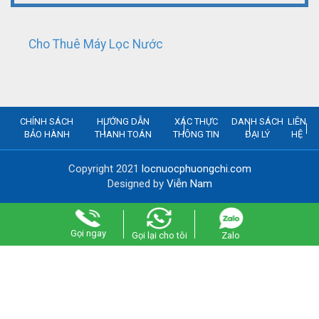
Cho Thuê Máy Lọc Nước
CHÍNH SÁCH
HƯỚNG DẪN
XÁC THỰC
DANH SÁCH
LIÊN
BẢO HÀNH
THANH TOÁN
THÔNG TIN
ĐẠI LÝ
HỆ
Copyright 2021
locnuocphuongchi.com
Designed by
Viễn Nam
Gọi ngay
Gọi lại cho tôi
Zalo