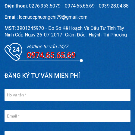
Điện thoại:
0276.353.5079 - 0974.65.65.69 - 0939.28.04.88
Email:
locnuocphuongchi79@gmail.com
MST:
3901245970 - Do Sở Kế Hoạch Và Đầu Tư Tỉnh Tây
Ninh Cấp Ngày 26-07-2017- Giám Đốc : Huỳnh Thị Phương
Hotline tư vấn 24/7
0974.65.65.69
ĐĂNG KÝ TƯ VẤN MIỄN PHÍ