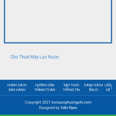
Cho Thuê Máy Lọc Nước
CHÍNH SÁCH
HƯỚNG DẪN
XÁC THỰC
DANH SÁCH
LIÊN
BẢO HÀNH
THANH TOÁN
THÔNG TIN
ĐẠI LÝ
HỆ
Copyright 2021
locnuocphuongchi.com
Designed by
Viễn Nam