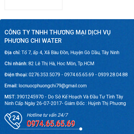
CÔNG TY TNHH THƯƠNG MẠI DỊCH VỤ
PHƯƠNG CHI WATER
Địa chỉ:
Tổ 7, ấp 4, Xã Bàu Đồn, Huyện Gò Dầu, Tây Ninh
Chi nhánh:
82 Lê Thị Hà, Hoc Môn, Tp.HCM
Điện thoại:
0276.353.5079 - 0974.65.65.69 - 0939.28.04.88
Email:
locnuocphuongchi79@gmail.com
MST:
3901245970 - Do Sở Kế Hoạch Và Đầu Tư Tỉnh Tây
Ninh Cấp Ngày 26-07-2017- Giám Đốc : Huỳnh Thị Phương
Hotline tư vấn 24/7
0974.65.65.69