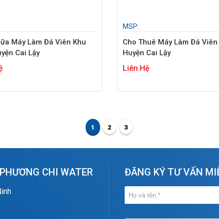
MSP:
ữa Máy Làm Đá Viên Khu
Cho Thuê Máy Làm Đá Viên 
yện Cai Lậy
Huyện Cai Lậy
ệ
Liên Hệ
1
2
3
 PHƯƠNG CHI WATER
ĐĂNG KÝ TƯ VẤN MI
Ninh