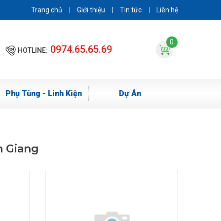
Trang chủ
Giới thiệu
Tin tức
Liên hệ
0
0974.65.65.69
HOTLINE:
Phụ Tùng - Linh Kiện
Dự Án
n Giang