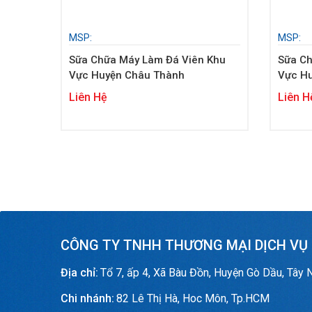
MSP:
MSP:
Sữa Chữa Máy Làm Đá Viên Khu
Sữa Ch
Vực Huyện Châu Thành
Vực Hu
Liên Hệ
Liên H
CÔNG TY TNHH THƯƠNG MẠI DỊCH VỤ
Địa chỉ:
Tổ 7, ấp 4, Xã Bàu Đồn, Huyện Gò Dầu, Tây 
Chi nhánh:
82 Lê Thị Hà, Hoc Môn, Tp.HCM