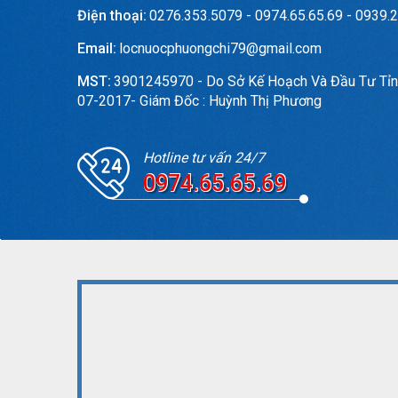
Điện thoại:
0276.353.5079 - 0974.65.65.69 - 0939.2
Email:
locnuocphuongchi79@gmail.com
MST:
3901245970 - Do Sở Kế Hoạch Và Đầu Tư Tỉn
07-2017- Giám Đốc : Huỳnh Thị Phương
Hotline tư vấn 24/7
0974.65.65.69