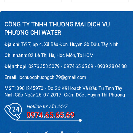
CÔNG TY TNHH THƯƠNG MẠI DỊCH VỤ
PHƯƠNG CHI WATER
Địa chỉ:
Tổ 7, ấp 4, Xã Bàu Đồn, Huyện Gò Dầu, Tây Ninh
Chi nhánh:
82 Lê Thị Hà, Hoc Môn, Tp.HCM
Điện thoại:
0276.353.5079 - 0974.65.65.69 - 0939.28.04.88
Email:
locnuocphuongchi79@gmail.com
MST:
3901245970 - Do Sở Kế Hoạch Và Đầu Tư Tỉnh Tây
Ninh Cấp Ngày 26-07-2017- Giám Đốc : Huỳnh Thị Phương
Hotline tư vấn 24/7
0974.65.65.69