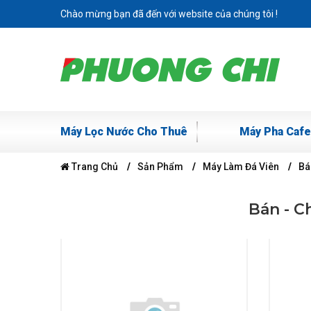
Chào mừng bạn đã đến với website của chúng tôi !
Máy Lọc Nước Cho Thuê
Máy Pha Cafe
Trang Chủ
Sản Phẩm
Máy Làm Đá Viên
Bá
Bán - C