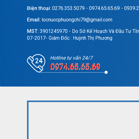
Điện thoại:
0276.353.5079 - 0974.65.65.69 - 0939.2
Email:
locnuocphuongchi79@gmail.com
MST:
3901245970 - Do Sở Kế Hoạch Và Đầu Tư Tỉn
07-2017- Giám Đốc : Huỳnh Thị Phương
Hotline tư vấn 24/7
0974.65.65.69