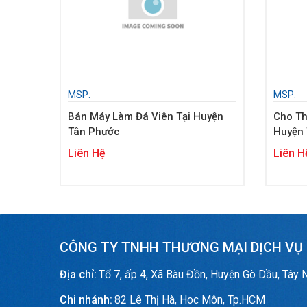
MSP:
MSP:
Bán Máy Làm Đá Viên Tại Huyện
Cho Th
Tân Phước
Huyện
Liên Hệ
Liên H
CÔNG TY TNHH THƯƠNG MẠI DỊCH VỤ
Địa chỉ:
Tổ 7, ấp 4, Xã Bàu Đồn, Huyện Gò Dầu, Tây 
Chi nhánh:
82 Lê Thị Hà, Hoc Môn, Tp.HCM