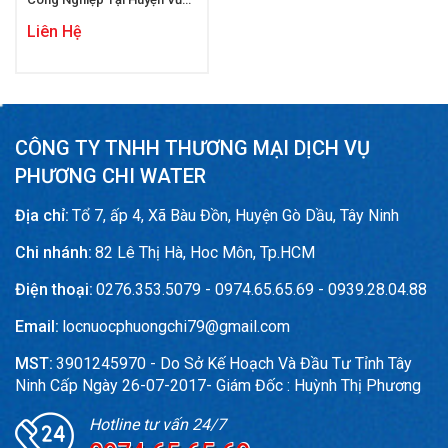
Liêm
Liên Hệ
CÔNG TY TNHH THƯƠNG MẠI DỊCH VỤ
PHƯƠNG CHI WATER
Địa chỉ:
Tổ 7, ấp 4, Xã Bàu Đồn, Huyện Gò Dầu, Tây Ninh
Chi nhánh:
82 Lê Thị Hà, Hoc Môn, Tp.HCM
Điện thoại:
0276.353.5079 - 0974.65.65.69 - 0939.28.04.88
Email:
locnuocphuongchi79@gmail.com
MST:
3901245970 - Do Sở Kế Hoạch Và Đầu Tư Tỉnh Tây
Ninh Cấp Ngày 26-07-2017- Giám Đốc : Huỳnh Thị Phương
Hotline tư vấn 24/7