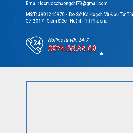
Email:
locnuocphuongchi79@gmail.com
MST:
3901245970 - Do Sở Kế Hoạch Và Đầu Tư Tỉn
07-2017- Giám Đốc : Huỳnh Thị Phương
Hotline tư vấn 24/7
0974.65.65.69