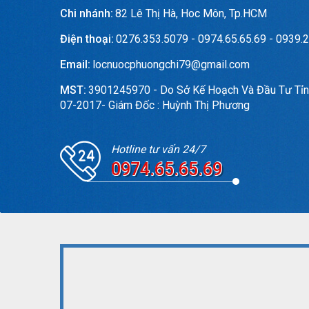
Chi nhánh:
82 Lê Thị Hà, Hoc Môn, Tp.HCM
Điện thoại:
0276.353.5079 - 0974.65.65.69 - 0939.2
Email:
locnuocphuongchi79@gmail.com
MST:
3901245970 - Do Sở Kế Hoạch Và Đầu Tư Tỉn
07-2017- Giám Đốc : Huỳnh Thị Phương
Hotline tư vấn 24/7
0974.65.65.69