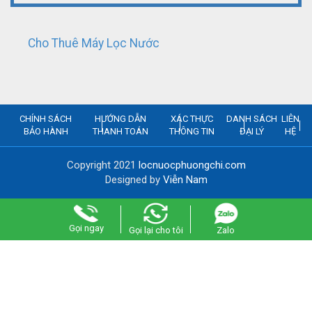
Cho Thuê Máy Lọc Nước
CHÍNH SÁCH
HƯỚNG DẪN
XÁC THỰC
DANH SÁCH
LIÊN
BẢO HÀNH
THANH TOÁN
THÔNG TIN
ĐẠI LÝ
HỆ
Copyright 2021
locnuocphuongchi.com
Designed by
Viễn Nam
Gọi ngay
Gọi lại cho tôi
Zalo