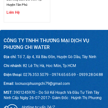
Huyện Tân Phú
Liên Hệ
CÔNG TY TNHH THƯƠNG MẠI DỊCH VỤ
PHƯƠNG CHI WATER
Địa chỉ:
Tổ 7, ấp 4, Xã Bàu Đồn, Huyện Gò Dầu, Tây Ninh
Chi nhánh:
82 Lê Thị Hà, Hoc Môn, Tp.HCM
Điện thoại:
0276.353.5079 - 0974.65.65.69 - 0939.28.04.88
Email:
locnuocphuongchi79@gmail.com
MST:
3901245970 - Do Sở Kế Hoạch Và Đầu Tư Tỉnh Tây
Ninh Cấp Ngày 26-07-2017- Giám Đốc : Huỳnh Thị Phương
Hotline tư vấn 24/7