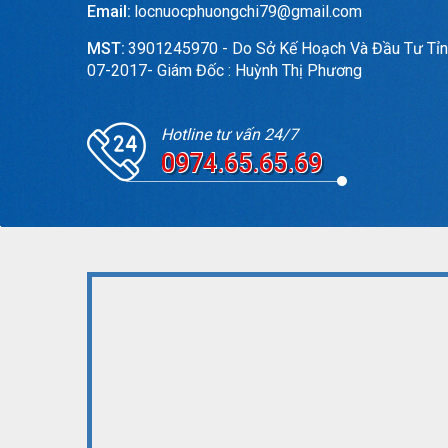
Email:
locnuocphuongchi79@gmail.com
MST:
3901245970 - Do Sở Kế Hoạch Và Đầu Tư Tỉn
07-2017- Giám Đốc : Huỳnh Thị Phương
Hotline tư vấn 24/7
0974.65.65.69