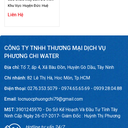
Khu Vực Huyện Đức Huệ
Liên Hệ
CÔNG TY TNHH THƯƠNG MẠI DỊCH VỤ
PHƯƠNG CHI WATER
Địa chỉ:
Tổ 7, ấp 4, Xã Bàu Đồn, Huyện Gò Dầu, Tây Ninh
Chi nhánh:
82 Lê Thị Hà, Hoc Môn, Tp.HCM
Điện thoại:
0276.353.5079 - 0974.65.65.69 - 0939.28.04.88
Email:
locnuocphuongchi79@gmail.com
MST:
3901245970 - Do Sở Kế Hoạch Và Đầu Tư Tỉnh Tây
Ninh Cấp Ngày 26-07-2017- Giám Đốc : Huỳnh Thị Phương
Hotline tư vấn 24/7