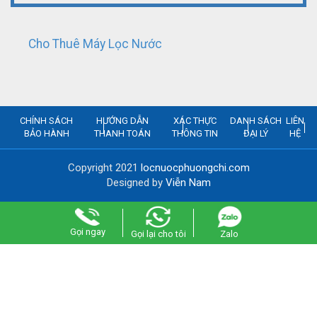
Cho Thuê Máy Lọc Nước
CHÍNH SÁCH
HƯỚNG DẪN
XÁC THỰC
DANH SÁCH
LIÊN
BẢO HÀNH
THANH TOÁN
THÔNG TIN
ĐẠI LÝ
HỆ
Copyright 2021
locnuocphuongchi.com
Designed by
Viễn Nam
Gọi ngay
Gọi lại cho tôi
Zalo