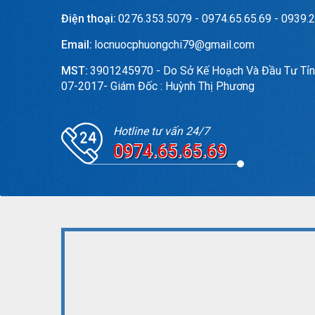
Điện thoại:
0276.353.5079 - 0974.65.65.69 - 0939.2
Email:
locnuocphuongchi79@gmail.com
MST:
3901245970 - Do Sở Kế Hoạch Và Đầu Tư Tỉn
07-2017- Giám Đốc : Huỳnh Thị Phương
Hotline tư vấn 24/7
0974.65.65.69