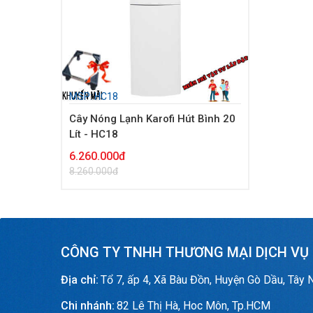
MSP: HC18
Cây Nóng Lạnh Karofi Hút Bình 20
Lít - HC18
6.260.000đ
8.260.000đ
CÔNG TY TNHH THƯƠNG MẠI DỊCH VỤ
Địa chỉ:
Tổ 7, ấp 4, Xã Bàu Đồn, Huyện Gò Dầu, Tây 
Chi nhánh:
82 Lê Thị Hà, Hoc Môn, Tp.HCM