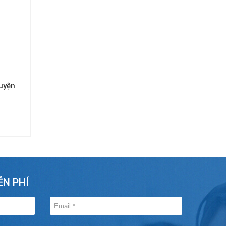
uyện
ỄN PHÍ