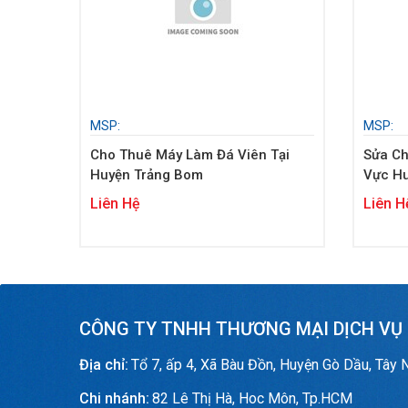
MSP:
MSP:
Cho Thuê Máy Làm Đá Viên Tại
Sửa Ch
Huyện Trảng Bom
Vực H
Liên Hệ
Liên H
CÔNG TY TNHH THƯƠNG MẠI DỊCH VỤ
Địa chỉ:
Tổ 7, ấp 4, Xã Bàu Đồn, Huyện Gò Dầu, Tây 
Chi nhánh:
82 Lê Thị Hà, Hoc Môn, Tp.HCM