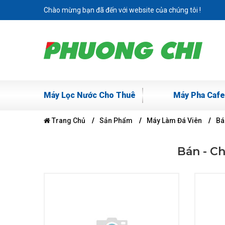
Chào mừng bạn đã đến với website của chúng tôi !
Máy Lọc Nước Cho Thuê
Máy Pha Cafe
Trang Chủ
Sản Phẩm
Máy Làm Đá Viên
Bá
Bán - C