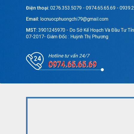
Điện thoại:
0276.353.5079 - 0974.65.65.69 - 0939.2
Email:
locnuocphuongchi79@gmail.com
MST:
3901245970 - Do Sở Kế Hoạch Và Đầu Tư Tỉn
07-2017- Giám Đốc : Huỳnh Thị Phương
Hotline tư vấn 24/7
0974.65.65.69