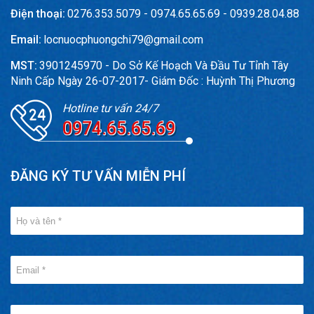
Điện thoại:
0276.353.5079 - 0974.65.65.69 - 0939.28.04.88
Email:
locnuocphuongchi79@gmail.com
MST:
3901245970 - Do Sở Kế Hoạch Và Đầu Tư Tỉnh Tây
Ninh Cấp Ngày 26-07-2017- Giám Đốc : Huỳnh Thị Phương
Hotline tư vấn 24/7
0974.65.65.69
ĐĂNG KÝ TƯ VẤN MIỄN PHÍ